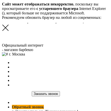
Сайт может отображаться некорректно
, поскольку вы
просматриваете его
с устаревшего браузера
Internet Explorer
(
), который больше не поддерживается Microsoft.
Рекомендуем обновить браузер на любой из современных:
Google Chrome
,
Яндекс.Браузер
,
Mozilla FireFox
.
Официальный интернет
- магазин барбекю
г. Москва
Главная
О нас
Продукция
Доставка и оплата
Оптовым клиентам
Контакты
8 (964) 515-03-59
Заказать звонок
8 (964) 515-03-59
Обратный звонок