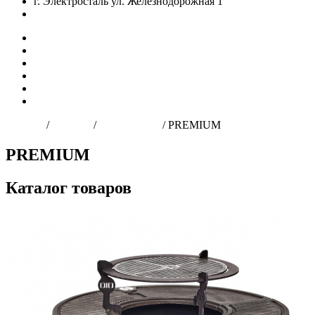
г. Электросталь ул. Железнодорожная 1
zakaz@dio-shop.ru
Главная
О нас
Продукция
Доставка и оплата
Оптовым клиентам
Контакты
Главная
/
Каталог
/
Грили-очаги
/
PREMIUM
PREMIUM
Каталог товаров