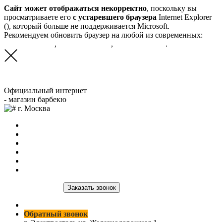
Сайт может отображаться некорректно
, поскольку вы
просматриваете его
с устаревшего браузера
Internet Explorer
(
), который больше не поддерживается Microsoft.
Рекомендуем обновить браузер на любой из современных:
Google Chrome
,
Яндекс.Браузер
,
Mozilla FireFox
.
Официальный интернет
- магазин барбекю
г. Москва
Главная
О нас
Продукция
Доставка и оплата
Оптовым клиентам
Контакты
8 (964) 515-03-59
Заказать звонок
8 (964) 515-03-59
Обратный звонок