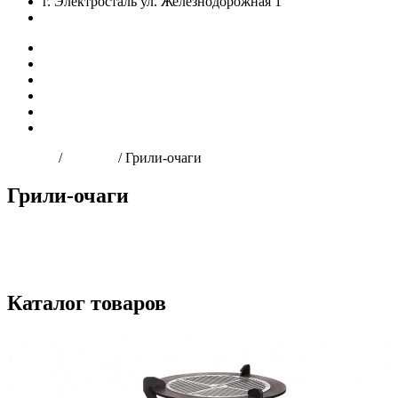
г. Электросталь ул. Железнодорожная 1
zakaz@dio-shop.ru
Главная
О нас
Продукция
Доставка и оплата
Оптовым клиентам
Контакты
Главная
/
Каталог
/
Грили-очаги
Грили-очаги
KITCHEN
LIGHT
PREMIUM
Каталог товаров