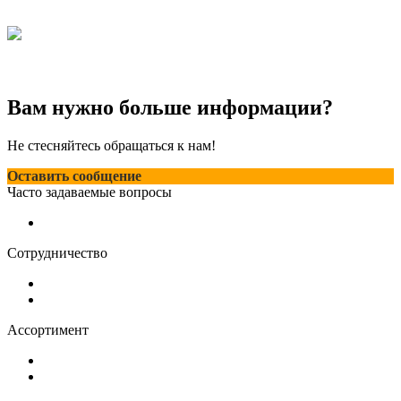
₽ 169 990
Гриль-очаг DIO PREMIUM DECOR
₽ 249 900
Вам нужно больше информации?
Не стесняйтесь обращаться к нам!
Оставить сообщение
Часто задаваемые вопросы
Доставка и оплата
Сотрудничество
Оптовым клиентам
О нас
Ассортимент
Грили-очаги
Костровые чаши