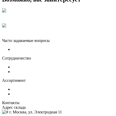
Подставка под шампура
от ₽ 2 900
Стойка под казан с кольцом
₽ 2 990
Часто задаваемые вопросы
Доставка и оплата
Сотрудничество
Оптовым клиентам
О нас
Ассортимент
Грили-очаги
Костровые чаши
Контакты
Адрес склада
г. Москва, ул. Электродная 11