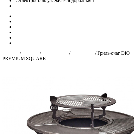
г. Электросталь ул. Железнодорожная 1
zakaz@dio-shop.ru
Главная
О нас
Продукция
Доставка и оплата
Оптовым клиентам
Контакты
Главная
/
Каталог
/
Грили-очаги
/
PREMIUM
/
Гриль-очаг DIO
PREMIUM SQUARE