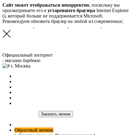
Сайт может отображаться некорректно
, поскольку вы
просматриваете его
с устаревшего браузера
Internet Explorer
(
), который больше не поддерживается Microsoft.
Рекомендуем обновить браузер на любой из современных:
Google Chrome
,
Яндекс.Браузер
,
Mozilla FireFox
.
Официальный интернет
- магазин барбекю
г. Москва
Главная
О нас
Продукция
Доставка и оплата
Оптовым клиентам
Контакты
8 (964) 515-03-59
Заказать звонок
8 (964) 515-03-59
Обратный звонок