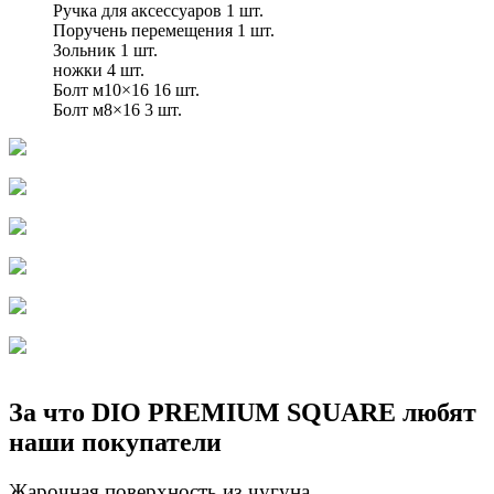
Ручка для аксессуаров 1 шт.
Поручень перемещения 1 шт.
Зольник 1 шт.
ножки 4 шт.
Болт м10×16 16 шт.
Болт м8×16 3 шт.
Ключ для решетки гриль
Решетка гриль
Подставка под шампура
Стойка под казан с кольцом
Чехол для гриля
Колеса 4шт.
За что DIO PREMIUM SQUARE любят
наши покупатели
Жарочная поверхность из чугуна