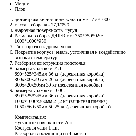
Мидии
Плов
диаметр жарочной поверхности мм- 750/1000
масса в сборе кг-
77,1/95,9
Жарочная поверхность- чугун
Размеры в сборе- Д/Ш/В мм: 750*750*920/
1000*1000*950
Тип горючего- дрова, уголь
Покрытие корпуса: эмаль, устойчивая к воздействию
высоких температур
Разборная конструкция подстолья
размеры упаковки 750:
690*525*345мм 36 кг (деревянная коробка)
800x800x295мм 26 кг (деревянная коробка)
800x420x50мм 30 кг (деревянная коробка)
размеры упаковки 1000:
690*525*345мм 36 кг (деревянная коробка)
1000x1000x260мм 21,2 кг (защитная пленка)
1050x560x50мм 50,25 кг (деревянная коробка)
Комплектация:
Чугунные поверхности 2шт.
Костровая чаша 1 шт.
Разборная столешница из 4 частей