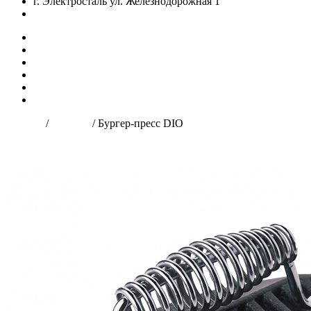
г. Электросталь ул. Железнодорожная 1
zakaz@dio-shop.ru
Главная
О нас
Продукция
Доставка и оплата
Оптовым клиентам
Контакты
Главная
/
Каталог
/
Бургер-пресс DIO