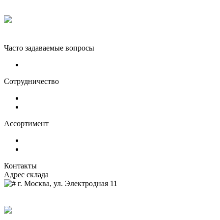
₽ 139 900
Гриль-очаг DIO KYOTO
₽ 64 900
Часто задаваемые вопросы
Доставка и оплата
Сотрудничество
Оптовым клиентам
О нас
Ассортимент
Грили-очаги
Костровые чаши
Контакты
Адрес склада
г. Москва, ул. Электродная 11
8 (964) 515-03-59
zakaz@dio-shop.ru