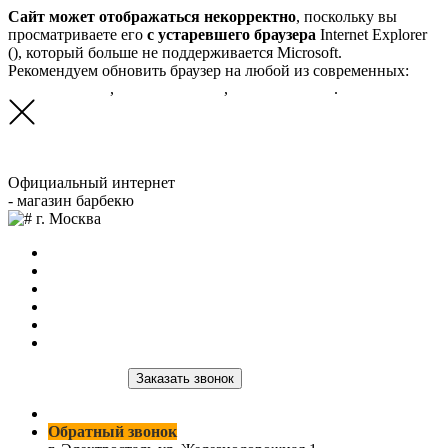
Сайт может отображаться некорректно
, поскольку вы
просматриваете его
с устаревшего браузера
Internet Explorer
(
), который больше не поддерживается Microsoft.
Рекомендуем обновить браузер на любой из современных:
Google Chrome
,
Яндекс.Браузер
,
Mozilla FireFox
.
Официальный интернет
- магазин барбекю
г. Москва
Главная
О нас
Продукция
Доставка и оплата
Оптовым клиентам
Контакты
8 (964) 515-03-59
Заказать звонок
8 (964) 515-03-59
Обратный звонок